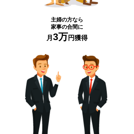
主婦の方なら
家事の合間に
3万
月
円獲得