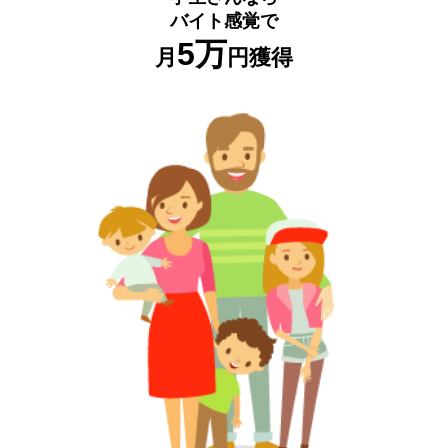
バイト感覚で
5万
月
円獲得